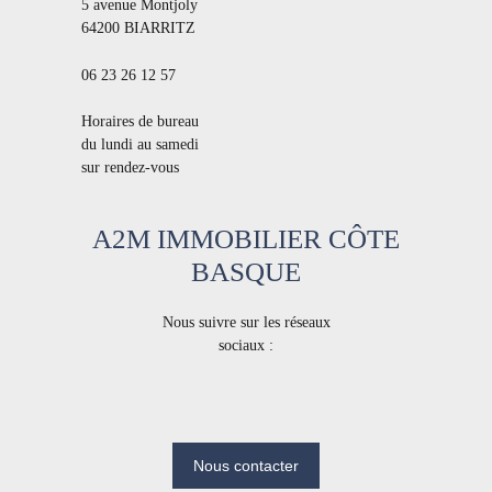
5 avenue Montjoly
garage et un grenier aménagé de 45 m² pour un maximum de
64200 BIARRITZ
rangement. L'endroit idéal pour une vie paisible tout en restant
proche des commodités. Taxe foncière : 2 331 euros Classe
06 23 26 12 57
énergétique : C | GES : A Prix de vente : 435 300 euros
(honoraires d’agence inclus) Informations sur les éventuels
Horaires de bureau
risques de ce bien sont disponibles sur le site Géorisques.
du lundi au samedi
sur rendez-vous
A2M IMMOBILIER CÔTE
BASQUE
Nous suivre sur les réseaux
sociaux :
Nous contacter