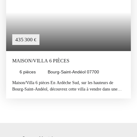
435 300
€
MAISON/VILLA 6 PIÈCES
6
pièces
Bourg-Saint-Andéol 07700
Maison/Villa 6 pièces En Ardèche Sud, sur les hauteurs de
Bourg-Saint-Andéol, découvrez cette villa à vendre dans une
ambiance idyllique avec sa vue splendide et dégagée. Elle offre
une superficie d'environ 185 m² habitable sur un terrain arboré
de 1930 m² avec piscine. La villa a été entièrement rénovée avec
goût, offrant un cadre moderne et accueillant. De grands
volumes sont disponibles, parfaits pour accueillir une famille ou
des amis. Elle dispose de 5 chambres, incluant une suite
parentale à l’étage et une chambre au rez-de-chaussée. Un grand