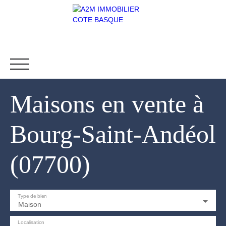
Maisons en vente à
ACCUEIL
L' AGENCE
NOS BIENS
ES
Bourg-Saint-Andéol
(07700)
Type de bien
Maison
Localisation